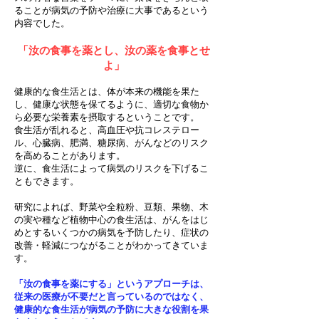
ることが病気の予防や治療に大事であるという
内容でした。
「汝の食事を薬とし、汝の薬を食事とせ
よ」
健康的な食生活とは、体が本来の機能を果た
し、健康な状態を保てるように、適切な食物か
ら必要な栄養素を摂取するということです。
食生活が乱れると、高血圧や抗コレステロー
ル、心臓病、肥満、糖尿病、がんなどのリスク
を高めることがあります。
逆に、食生活によって病気のリスクを下げるこ
ともできます。
研究によれば、野菜や全粒粉、豆類、果物、木
の実や種など植物中心の食生活は、がんをはじ
めとするいくつかの病気を予防したり、症状の
改善・軽減につながることがわかってきていま
す。
「汝の食事を薬にする」というアプローチは、
従来の医療が不要だと言っているのではなく、
健康的な食生活が病気の予防に大きな役割を果