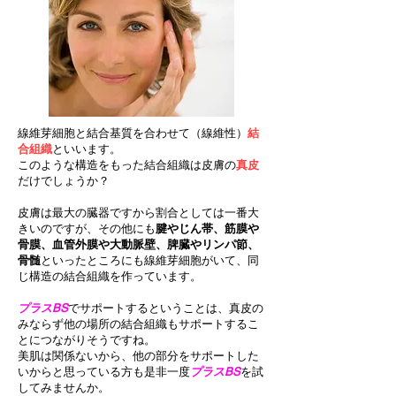
線維芽細胞と結合基質を合わせて（線維性）
結
合組織
といいます。
このような構造をもった結合組織は皮膚の
真皮
だけでしょうか？
皮膚は最大の臓器ですから割合としては一番大
きいのですが、その他にも
腱やじん帯、筋膜や
骨膜、血管外膜や大動脈壁、脾臓やリンパ節、
骨髄
といったところにも線維芽細胞がいて、同
じ構造の結合組織を作っています。
プラスBS
でサポートするということは、真皮の
みならず他の場所の結合組織もサポートするこ
とにつながりそうですね。
美肌は関係ないから、他の部分をサポートした
いからと思っている方も是非一度
プラスBS
を試
してみませんか。