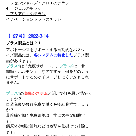
エッセンシャルズ・アロエのチラシ
セラジェルのチラシ
コア＆アロエのチラシ
イノベーションセットのチラシ
【127
号
】
2022-3-14
プラス製品とは？１
アポトーシスをサポートする画期的なパスウェ
イズ製品には、
各
システムに特化した
プラス製
品があります。
プラス1
は「免疫サポート」、
プラス2
は「骨・
関節・ホルモン」…なのですが、何をどのよう
にサポートするのかイメージしにくいかもしれ
ません。
プラス1
の
免疫システム
と聞いて何を思い浮かべ
ますか？
自然免疫や獲得免疫で働く免疫細胞群でしょう
か？
最前線で働く免疫細胞は非常に大事な細胞で
す。
病原体や感染細胞などは攻撃を仕掛けて排除し
ます。