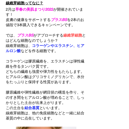
線維芽細胞ってなに？
2月は
早春の美肌まつり2022
が開催されていま
す！
皮膚の健康をサポートする
プラスBS
を2本のお
値段で3本購入できるキャンペーンです。
では、
プラスBS
がアプローチする
線維芽細胞
と
はどんな細胞なのでしょうか？
線維芽細胞は、
コラーゲンやエラスチン、ヒア
ルロン酸
などを作る細胞です。
コラーゲンは膠原繊維を、エラスチンは弾性繊
維を作るタンパク質です。
どちらの繊維も強度や弾力性をもたらします。
ヒアルロン酸はグリコサミノグリカンで、水分
をたっぷりと保持する性質があります。
膠原繊
維や弾性繊維が網目状の構造を作り、そ
のすき間をヒアルロン酸が埋めることで、しっ
かりとした土台が出来上がります。
この土台を
結合基質
といいます。
線維芽細胞は、他の免疫細胞などと一緒に結合
基質の中に点在しています。