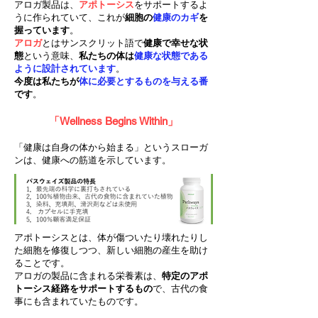
アロガ製品は、
アポト
ーシス
をサポートするよ
うに作られていて、これが
細胞の
健康のカギ
を
握っています
。
アロガ
とはサンスクリット語で
健康で幸せな状
態
という意味、
私たちの体は
健康な状態である
ように設計されています
。
今度は私たちが
体に必要とするものを与える番
です
。
「Wellness Begins Within」
「健康は自身の体から始まる」というスローガ
ンは、健康への筋道を示しています。
アポトーシスとは、体が傷ついたり壊れたりし
た細胞を修復しつつ、新しい細胞の産生を助け
ることです。
アロガの製品に含まれる栄養素は、
特定のアポ
トーシス経路をサポートするもの
で、古代の食
事にも含まれていたものです。