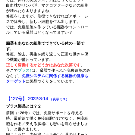
白血球やリンパ球、マクロファージなどの細胞
が壊れたら困りますよね。
修復をしますが、修復できなければアポトーシ
スで除去し、新しい細胞を生み出します。
では、免疫細胞を作っている臓器やコントロー
ルしている臓器はどうなってますか？
臓器もあなたの細胞でできている体の一部で
す
。
修復、除去、再生を繰り返して正常な働きを保
つ機能が備わっています。
正しく稼働するかどうかはあなた次第です
。
そこで
プラス1
は、臓器で作られた免疫細胞のみ
ならず、
免疫システムに関係する臓器の健康も
ターゲット
に製品づくりをしています。
【127
号
】
2022-3-14
（表示ミス）
プラス製品とは？２
前回（126号）では、免疫サポートを考える
時、最前線で働く免疫細胞だけでなく、免疫細
胞を作る／支える臓器にも想いを巡らせましょ
う、と書きました。
同じように、内分泌（ホルモン）系のサポート