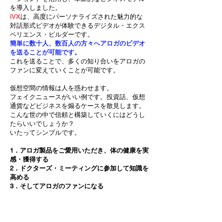
を導入しました。
iVX
は、高度にパーソナライズされた魅力的な
対話形式ビデオが体験できるデジタル・エクス
ペリエンス・ビルダーです。
簡単に数十人、数百人の方々へアロガのビデオ
を送ることが可能です。
​これを送ることで、多くの知り合いをアロガの
ファンに変えていくことが可能です。
仮想空間の情報は人を惑わせます。
フェイクニュースがいい例です。投資話、仮想
通貨などビジネスを煽るケースを散見します。
こんな世の中で信頼と構築していくにはどうし
たらいいでしょうか？
いたってシンプルです。
1．アロガ製品をご愛用いただき、体の健康を実
感・獲得する
2．ドクターズ・ミーティングに参加して知識を
高める
3．そしてアロガのファンになる