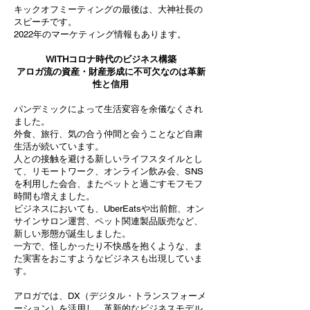
キックオフミーティングの最後は、大神社長の
スピーチです。
2022年のマーケティング情報もあります。
WITHコロナ時代のビジネス構築
​アロガ流の資産・財産形成に不可欠なのは革新
性と信用
パンデミックによって生活変容を余儀なくされ
ました。
外食、旅行、気の合う仲間と会うことなど自粛
生活が続いています。
人との接触を避ける新しいライフスタイルとし
て、リモートワーク、オンライン飲み会、SNS
を利用した会合、またペットと過ごすモフモフ
時間も増えました。
ビジネスにおいても、UberEatsや出前館、オン
サインサロン運営、ペット関連製品販売など、
新しい形態が誕生しました。
​一方で、怪しかったり不快感を抱くような、ま
た実害をおこすようなビジネスも出現していま
す。
アロガでは、DX（デジタル・トランスフォーメ
ーション）を活用し、革新的なビジネスモデル