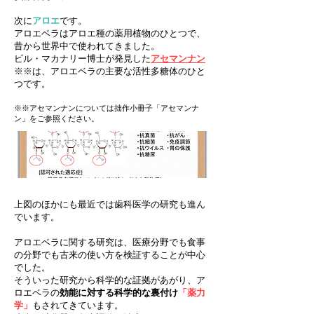
次に
アロエ
です。
アロエベラはアロエ種の薬用植物のひ
とつで、
昔から世界中で使われてきました。
ビル・マカナリー博士が発見した
アセマンナン
※※は、アロエベラの主要な活性多糖体のひと
つです。
※※アセマンナンについては拙作小冊子「アセマンナ
ン」をご参照ください。
上図のほかにも最近では歯科医学の研究も進ん
でいます。
アロエベラに関する研究は、医療分野でも食事
の分野でも古来の使い方を検証することが中心
でした。
そういった研究から科学的な証拠があがり、ア
ロエベラの
効能に対する科学的な裏付け
「薬力
学」
もされてきています。