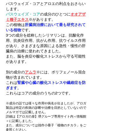
パスウェイズ・コアとアロエの利点をおさらい
します。
パスウェイズ・コア
の成分のひとつに
オオアザ
ミ種子エキス
※があります。
この植物は
肝臓病治療において最も研究されて
いる植物
です。
3つの成分を総称したシリマリンは、抗酸化作
用、抗炎症作用、抗がん作用、抗ウイルス作用
があり、さまざまな原因による急性・慢性の肝
臓病の治療に使われてきました。
また、脳を炎症や酸化ストレスから守る可能性
があります。
別の成分の
アムラ
※には、ポリフェノール混合
物が含まれています。
これは
腎臓や心臓の酸化ストレスや繊維症を防
ぎます
。
これらはコアの成分のうちの2つです。
※成分の話では様々な作用や病名が出ましたが、アロガ
製品は特定の疾病の診断や治療を目的としていないので
メルマガでは記載しません。
詳細は【アロガの扉】堺グループ専用サイト内＜情報館
＞に記載しました。
また、成分については拙作小冊子「植物のチカラ」をご
参照ください。