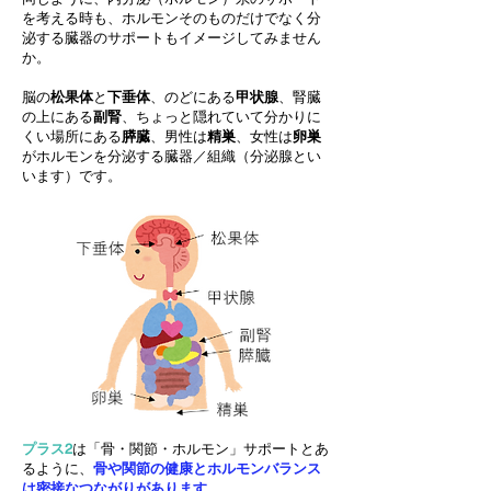
を考える時も、ホルモンそのものだけでなく分
泌する臓器のサポートもイメージしてみません
か。
脳の
松果体
と
下垂体
、のどにある
甲状腺
、腎臓
の上にある
副腎
、ちょっと隠れていて分かりに
くい場所にある
膵臓
、男性は
精巣
、女性は
卵巣
がホルモンを分泌する臓器／組織（分泌腺とい
います）です。
プラス2
は「骨・関節・ホルモン」サポートとあ
るように、
骨や関節の健康とホルモンバランス
は密接なつながりがあります
。