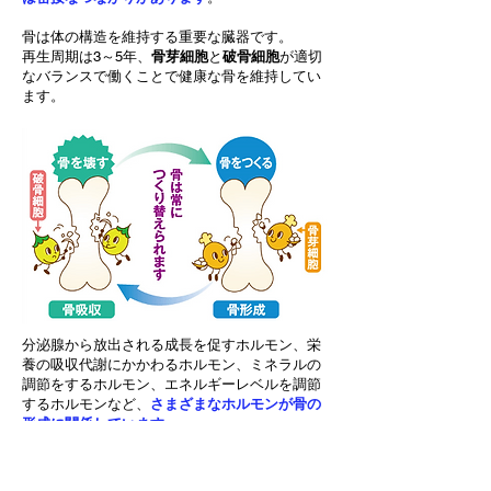
骨は体の構造を維持する重要な臓器です。
再生周期は3～5年、
骨芽細胞
と
破骨細胞
が適切
なバランスで働くことで健康な骨を維持してい
ます。
分泌腺から放出される成長を促すホルモン、栄
養の吸収代謝にかかわるホルモン、ミネラルの
調節をするホルモン、エネルギーレベルを調節
するホルモンなど、
さまざまなホルモンが骨の
形成に関係しています
。
骨の健康を考えたいのであれば、カルシウムや
ビタミンDなどの栄養はもちろん大事ですが、
それだけでなく
骨に作用するホルモンを供給す