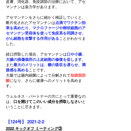
皮膚、消化器、免疫調節の治療において、アセ
マンナンは薬力学があります。
アセマンナンをさらに細かく検証していくと、
断片化されたアセマンナンは
点滴でワクチン効
果を高めたり、マクロファージや樹状細胞のア
セマンナン受容体を使って免疫系を同調させ、
がん細胞を攻撃する作用がある
ことがわかりま
した。
経口摂取した場合、アセマンナンは
口や小腸、
大腸の損傷個所の上皮細胞の修復を促します
。
また
最大のメリットは、糖の吸収を遅らせ、満
腹感を高める
ことです。
大腸では腸内細菌によって分解されて
短鎖脂肪
酸
になり、さらに健康へのメリットを高めま
す。
ウェルネス・パートナーの方にとって重要なの
は、
口を開けてこのいい成分を摂取しなさい
と
いうことに尽きます。
【124号】 2021-2-2
2022 キックオフ ミーティング③