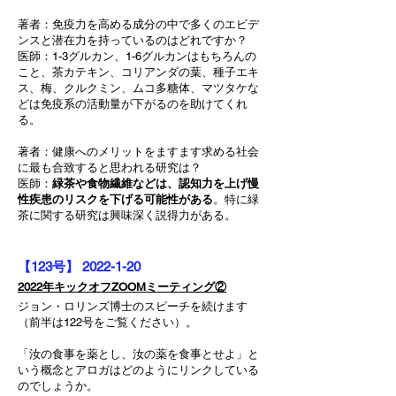
著者：免疫力を高める成分の中で多くのエビデ
ンスと潜在力を持っているのはどれですか？
医師：1-3グルカン、1-6グルカンはもちろんの
こと、茶カテキン、コリアンダの葉、種子エキ
ス、梅、クルクミン、ムコ多糖体、マツタケな
どは免疫系の活動量が下がるのを助けてくれ
る。
著者：健康へのメリットをますます求める社会
に最も合致すると思われる研究は？
医師：
緑茶や食物繊維などは、認知力を上げ慢
性疾患のリスクを下げる可能性がある
。特に緑
茶に関する研究は興味深く説得力がある。
【123号】
2022-1-20
2
0
22年キックオフZOOMミーティング
②
ジョン・ロリンズ博士のスピーチを続けます
（前半は122号をご覧ください）。
「汝の食事を薬とし、汝の薬を食事とせよ」と
いう概念とアロガはどのようにリンクしている
のでしょうか。