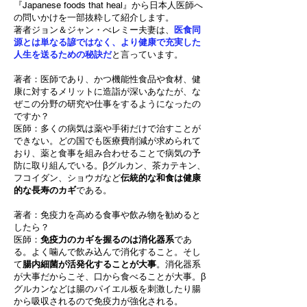
『Japanese foods that heal』から日本人医師へ
の問いかけを一部抜粋して紹介します。
著者ジョン＆ジャン・べレミー夫妻は、
医食同
源とは単なる諺ではなく、より健康で充実した
人生を送るための秘訣だ
と言っています。
著者：医師であり、かつ機能性食品や食材、健
康に対するメリットに造詣が深いあなたが、な
ぜこの分野の研究や仕事をするようになったの
ですか？
医師：多くの病気は薬や手術だけで治すことが
できない。どの国でも医療費削減が求められて
おり、薬と食事を組み合わせることで病気の予
防に取り組んでいる。βグルカン、茶カテキン、
フコイダン、ショウガなど
伝統的な和食は健康
的な長寿のカギ
である。
著者：免疫力を高める食事や飲み物を勧めると
したら？
医師：
免疫力のカギを握るのは消化器系
であ
る。よく噛んで飲み込んで消化すること。そし
て
腸内細菌が活発化することが大事
。消化器系
が大事だからこそ、口から食べることが大事。β
グルカンなどは腸のパイエル板を刺激したり腸
から吸収されるので免疫力が強化される。