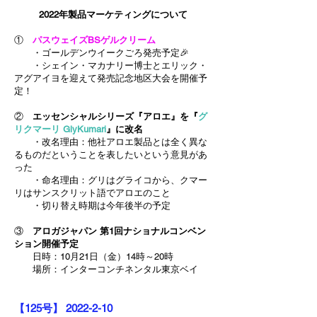
2022年製品マーケティングについて
①
パスウェイズBSゲルクリーム
・ゴールデンウイークごろ発売予定🎉
・シェイン・マカナリー博士とエリック・
アグアイヨを迎えて発売記念地区大会を開催予
定！
②
エッセンシャルシリーズ『アロエ』を『
グ
リクマーリ GlyKumari
』に改名
・改名理由：他社アロエ製品とは全く異な
るものだということを表したいという意見があ
った
・命名理由：グリはグライコから、クマー
リはサンスクリット語でアロエのこと
・切り替え時期は今年後半の予定
③
アロガジャパン 第1回ナショナルコンベン
ション開催予定
日時：10月21日（金）14時～20時
場所：インターコンチネンタル東京ベイ
【125
号】
2022-2-10