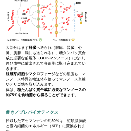
大部分はまず
肝臓
へ送られ（脾臓、腎臓、心
臓、胸腺、脳にも送られる）、糖タンパク質合
成に必要な前駆体（GDP-マンノース）になり、
再び血中に放出されて各細胞に取り込まれてい
きます。
線維芽細胞
や
マクロファージ
などの細胞も、マ
ンノース特異的輸送体を使ってマンノース単糖
やオリゴ糖を取り込みます。
体は、
糖たんぱく質合成に必要なマンノースの
約75％を食物源から得ることができます
。
働き／プレバイオティクス
摂取したアセマンナンの約80％は、短鎖脂肪酸
と腸内細菌のエネルギー（ATP）に変換されま