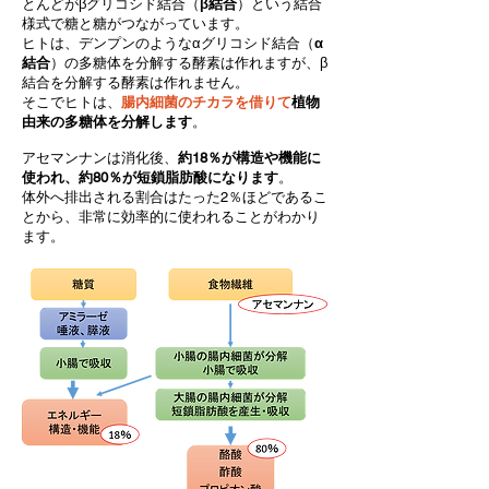
とんどがβグリコシド結合（
β結合
）という結合
様式で糖と糖がつながっています。
ヒトは、デンプンのようなαグリコシド結合（
α
結合
）の多糖体を分解する酵素は作れますが、β
結合を分解する酵素は作れません。
そこでヒトは、
腸内細菌のチカラを借りて
植物
由来の多糖体を分解します
。
アセマンナンは消化後、
約18％が構造や機能に
使われ、約80％が短鎖脂肪酸になります
。
体外へ排出される割合はたった2％ほどであるこ
とから、非常に効率的に使われることがわかり
ます。