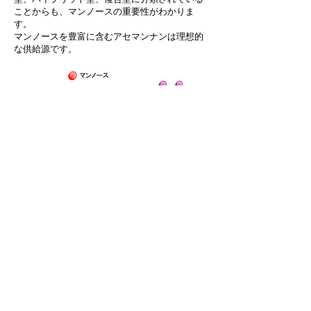
ことからも、マンノースの重要性がわかりま
す。
マンノースを豊富に含むアセマンナンは理想的
な供給源です。
働き／免疫調節
アセマンナンの免疫調節作用は、免疫細胞の一
種
マクロファージを活性化
することに起因しま
す。
免疫系には、細菌などの外来抗原を認識し貪食
してマクロファージが活性化する
自然免疫
と、
樹状細胞が情報を伝えて抗体産生や外来抗原の
記憶などを伴う
獲得免疫
があります。