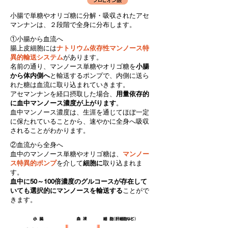
小腸で単糖やオリゴ糖に分解・吸収されたアセ
マンナンは、２段階で全身に分布します。
①小腸から血流へ
腸上皮細胞には
ナトリウム依存性マンノース特
異的輸送システム
があります。
名前の通り、マンノース単糖やオリゴ糖を
小腸
から体内側へ
と輸送するポンプで、内側に送ら
れた糖は血流に取り込まれていきます。
アセマンナンを経口摂取した場合、
用量依存的
に血中マンノース濃度が上がります
。
血中マンノース濃度は、生涯を通じてほぼ一定
に保たれていることから、速やかに全身へ吸収
されることがわかります。
②血流から全身へ
血中のマンノース単糖やオリゴ糖は、
マンノー
ス特異的ポンプ
を介して
細胞に
取り込まれま
す。
血中に50～100倍濃度のグルコースが存在して
いても選択的にマンノースを輸送する
ことがで
きます。