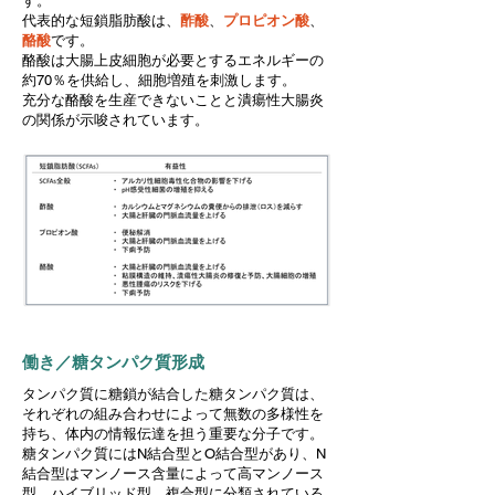
す。
代表的な短鎖脂肪酸は、
酢酸
、
プロピオン酸
、
酪酸
です。
酪酸は大腸上皮細胞が必要とするエネルギーの
約70％を供給し、細胞増殖を刺激します。
充分な酪酸を生産できないことと潰瘍性大腸炎
の関係が示唆されています。
働き／糖タンパク質形成
タンパク質に糖鎖が結合した糖タンパク質は、
それぞれの組み合わせによって無数の多様性を
持ち、体内の情報伝達を担う重要な分子です。
糖タンパク質にはN結合型とO結合型があり、N
結合型はマンノース含量によって高マンノース
型、ハイブリッド型、複合型に分類されている