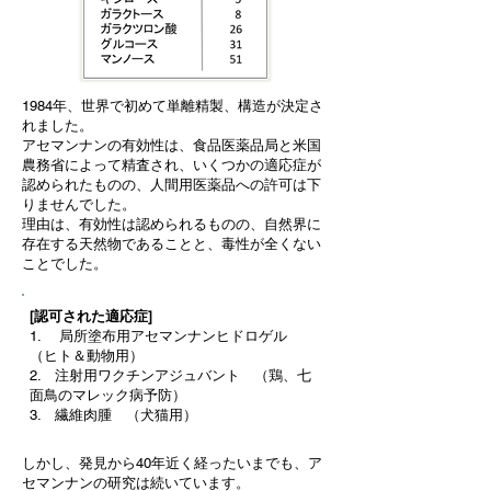
1984年、世界で初めて単離精製、構造が決定さ
れました。
アセマンナンの有効性は、食品医薬品局と米国
農務省によって精査され、いくつかの適応症が
認められたものの、人間用医薬品への許可は下
りませんでした。
理由は、有効性は認められるものの、自然界に
存在する天然物であることと、毒性が全くない
ことでした。
[認可された適応症]
1. 局所塗布用アセマンナンヒドロゲル
（ヒト＆動物用）
2. 注射用ワクチンアジュバント （鶏、七
面鳥のマレック病予防）
3. 繊維肉腫 （犬猫用）
しかし、発見から40年近く経ったいまでも、ア
セマンナンの研究は続いています。