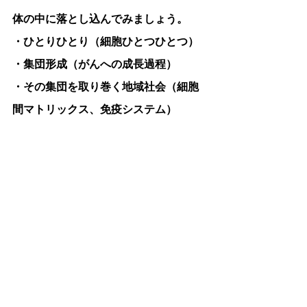
体の中に落とし込んでみましょう。
・ひとりひとり（
細胞ひとつひとつ
）
・集団形成（
がんへの成長過程
）
・その集団を取り巻く地域社会（
細胞
間マトリックス、免疫システム
）
これらを整えていくことで、予防や治
癒につなげていく道を探っていきたい
と思います。