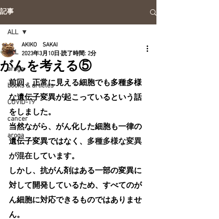
記事
ALL
AKIKO SAKAI
ALL
2023年3月10日
読了時間: 2分
がんを考える⑤
aroga
前回、正常に見える細胞でも多種多様
books & articles
な遺伝子変異が起こっているという話
COVID-19
をしました。
cancer
当然ながら、がん化した細胞も一律の
aroga
遺伝子変異ではなく、
多種多様な変異
が混在
しています。
しかし、抗がん剤はある一部の変異に
対して開発しているため、すべてのが
ん細胞に対応できるものではありませ
ん。