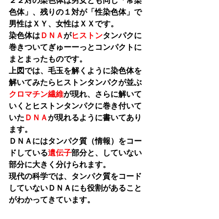
２２対の染色体は男女とも同じ「常染
色体」、残りの１対が「性染色体」で
男性はＸＹ、女性はＸＸです。
染色体は
ＤＮＡ
が
ヒストン
タンパクに
巻きついてぎゅーーっとコンパクトに
まとまったものです。
上図では、毛玉を解くように染色体を
解いてみたらヒストンタンパクが並ぶ
クロマチン繊維
が現れ、さらに解いて
いくとヒストンタンパクに巻き付いて
いた
ＤＮＡ
が現れるように書いてあり
ます。
ＤＮＡにはタンパク質（情報）をコー
ドしている
遺伝子
部分と、していない
部分に大きく分けられます。
現代の科学では、タンパク質をコード
していないＤＮＡにも役割があること
がわかってきています。