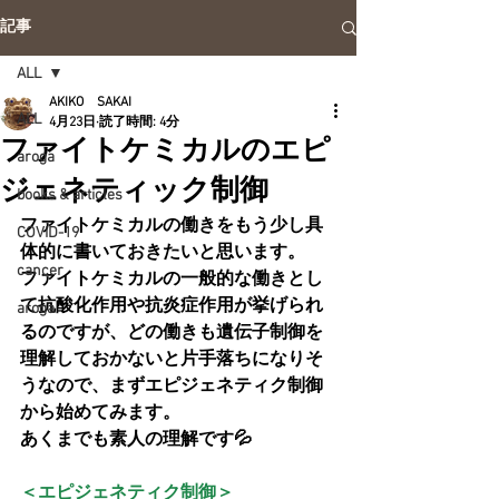
記事
ALL
AKIKO SAKAI
ALL
4月23日
読了時間: 4分
ファイトケミカルのエピ
aroga
ジェネティック制御
books & articles
ファイトケミカルの働きをもう少し具
COVID-19
体的に書いておきたいと思います。
cancer
ファイトケミカルの一般的な働きとし
て抗酸化作用や抗炎症作用が挙げられ
aroga
るのですが、どの働きも遺伝子制御を
理解しておかないと片手落ちになりそ
うなので、まずエピジェネティク制御
から始めてみます。
あくまでも素人の理解です💦
＜エピジェネティク制御＞