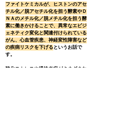
ファイトケミカルが、ヒストンのアセ
チル化／脱アセチル化を担う酵素やＤ
ＮＡのメチル化／脱メチル化を担う酵
素に働きかけることで、異常なエピジ
ェネティク変化と関連付けられている
がん、心血管疾患、神経変性障害など
の疾病リスクを下げる
というお話で
す。
酸化ストレスや慢性炎症がさまざまな
疾病リスクの大きな要因になっている
ことは常識になりました。
その根底にはエピジェネティック変化
があり、十分な抗酸化効果や抗炎症効
果が得られていないのでしょう。
You are what you eat.
よく耳にする言葉ですが、
食べ物は染
色体にまで影響する
のだと認識する時