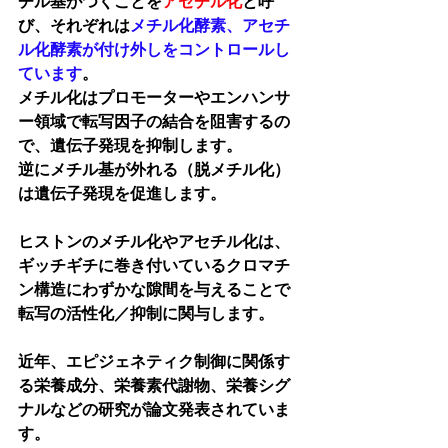
チル基がつくことを
アセチル化
と呼
び、それぞれは
メチル化酵素、アセチ
ル化酵素が付け外しをコントロールし
ています
。
メチル化はプロモーターやエンハンサ
ー領域で転写因子の結合を阻害するの
で、遺伝子発現を抑制します。
逆にメチル基が外れる（脱メチル化）
は遺伝子発現を促進します。
ヒストンのメチル化やアセチル化は、
ギッチギチに巻き付いているクロマチ
ン構造にわずかな隙間を与えることで
転写の活性化／抑制に関与します。
近年、エピジェネティク制御に関係す
る栄養成分、栄養素代謝物、栄養シグ
ナルなどの研究が論文発表されていま
す。