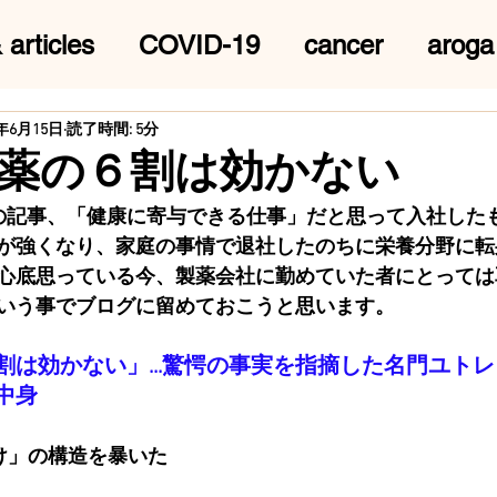
 articles
COVID-19
cancer
aroga
4年6月15日
読了時間: 5分
薬の６割は効かない
6.11の記事、「健康に寄与できる仕事」だと思って入社し
が強くなり、家庭の事情で退社したのちに栄養分野に転
心底思っている今、製薬会社に勤めていた者にとっては
いう事でブログに留めておこうと思います。
割は効かない」...驚愕の事実を指摘した名門ユト
中身
け」の構造を暴いた