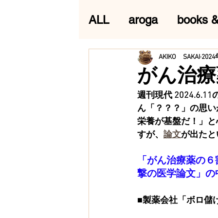
ALL
aroga
books &
AKIKO SAKAI
202
がん治療
週刊現代 2024.
ん「？？？」の思い
栄養が基盤だ！」と
すが、
論文
が出たと
「がん治療薬の６
撃の医学論文」の
■製薬会社「ボロ儲