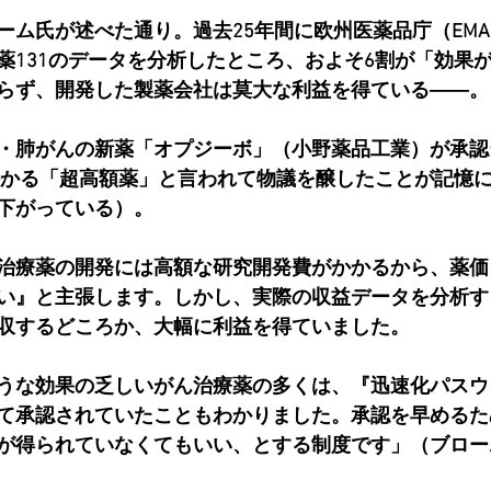
ーム氏が述べた通り。過去25年間に欧州医薬品庁（EM
薬131のデータを分析したところ、およそ6割が「効果
らず、開発した製薬会社は莫大な利益を得ている――。
・肺がんの新薬「オプジーボ」（小野薬品工業）が承認
円かかる「超高額薬」と言われて物議を醸したことが記憶
下がっている）。
治療薬の開発には高額な研究開発費がかかるから、薬価
い』と主張します。しかし、実際の収益データを分析す
収するどころか、大幅に利益を得ていました。
うな効果の乏しいがん治療薬の多くは、『迅速化パスウ
て承認されていたこともわかりました。承認を早めるた
が得られていなくてもいい、とする制度です」（ブロー