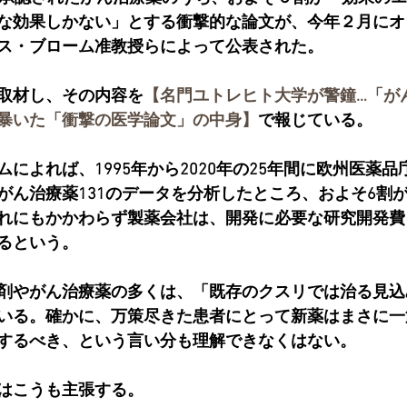
な効果しかない」とする衝撃的な論文が、今年２月にオ
ス・ブローム准教授らによって公表された。
取材し、その内容を
【名門ユトレヒト大学が警鐘…「が
暴いた「衝撃の医学論文」の中身】
で報じている。
によれば、1995年から2020年の25年間に欧州医薬品
がん治療薬131のデータを分析したところ、およそ6割
れにもかかわらず製薬会社は、開発に必要な研究開発費
るという。
剤やがん治療薬の多くは、「既存のクスリでは治る見込
いる。確かに、万策尽きた患者にとって新薬はまさに一
するべき、という言い分も理解できなくはない。
はこうも主張する。