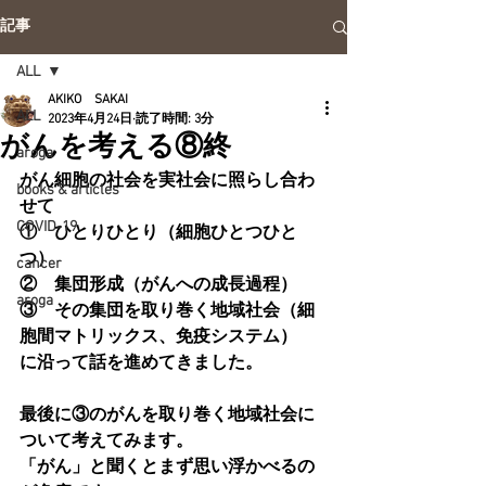
記事
ALL
AKIKO SAKAI
ALL
2023年4月24日
読了時間: 3分
がんを考える⑧終
aroga
がん細胞の社会を実社会に照らし合わ
books & articles
せて
COVID-19
①　ひとりひとり（
細胞ひとつひと
つ
）
cancer
②　集団形成（
がんへの成長過程
）
aroga
③　その集団を取り巻く地域社会（
細
胞間マトリックス、免疫システム
）
に沿って話を進めてきました。
最後に③のがんを取り巻く地域社会に
ついて考えてみます。
「がん」と聞くとまず思い浮かべるの