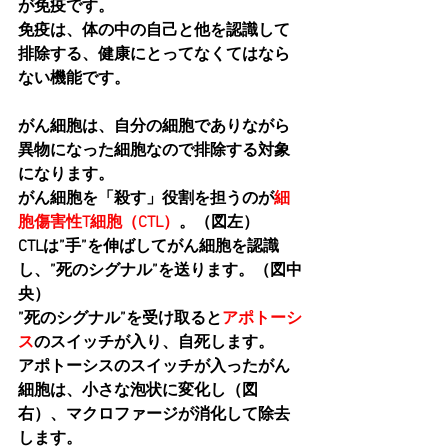
が
免疫
です。
免疫は、体の中の自己と他を認識して
排除する、健康にとってなくてはなら
ない機能です。
がん細胞は、自分の細胞でありながら
異物になった細胞なので排除する対象
になります。
がん細胞を「殺す」役割を担うのが
細
胞傷害性T細胞（CTL）
。（図左）
CTLは”手”を伸ばしてがん細胞を認識
し、”
死のシグナル
”を送ります。（図中
央）
”死のシグナル”を受け取ると
アポトーシ
ス
のスイッチが入り、自死します。
アポトーシスのスイッチが入ったがん
細胞は、小さな泡状に変化し（図
右）、マクロファージが消化して除去
します。