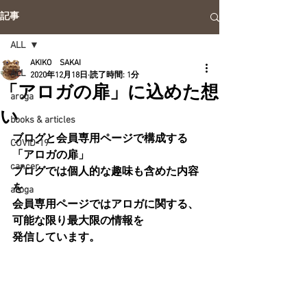
記事
ALL
AKIKO SAKAI
ALL
2020年12月18日
読了時間: 1分
「アロガの扉」に込めた想
aroga
い
books & articles
ブログと会員専用ページで構成する
COVID-19
「アロガの扉」
cancer
ブログでは個人的な趣味も含めた内容
を
aroga
会員専用ページではアロガに関する、
可能な限り最大限の情報を
発信しています。